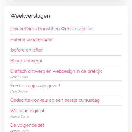
Weekverslagen
UniekeBricks Huisstijl en Website zijn live
Helène Grootenboer
:before en :after
Blinck ontwerpt
Grafisch ontwerp én webdesign in de praktijk
Renée Dirks
Eerste stapjes zijn gezet!
Hein Douwe
Gedachtekronkels op een eerste cursusdag
We gaan digitaal
Marco Corrò
De volgende zet
Marco Corrò