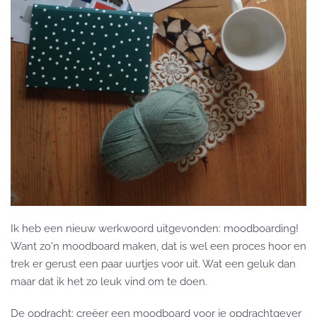
Ik heb een nieuw werkwoord uitgevonden: moodboarding!
Want zo'n moodboard maken, dat is wel een proces hoor en
trek er gerust een paar uurtjes voor uit. Wat een geluk dan
maar dat ik het zo leuk vind om te doen.
De opdracht: creëer een moodboard voor je opdrachtgever