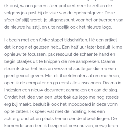
(ik dus), waarin je een sfeer probeert neer te zetten die
volgens jou past bij de visie van de opdrachtgever. Deze
sfeer (of stijl) wordt je uitgangspunt voor het ontwerpen van
de nieuwe huisstijl en uiteindelijk ook het nieuwe logo.
Ik begin met een flinke stapel tijdschriften. Hé een artikel
dat ik nog niet gelezen heb... Een half uur later besluit ik me
opnieuw te focussen, pak resoluut de schaar te hand en
begin plaatjes uit te knippen die me aanspreken. Daarna
struin ik door het huis en verzamel spulletjes die me een
goed gevoel geven. Met dit (beeld)materiaal om me heen,
open ik de computer en ga eerst alles inscannen. Daarna in
Indesign een nieuw document aanmaken en aan de slag.
Omdat het idee van een letterbak als logo me nog steeds
erg blij maakt, besluit ik ook het moodboard in deze vorm
op te zetten. Ik speel wat met de indeling, kies een
achtergrond uit en plaats her en der de afbeeldingen. De
komende uren ben ik bezig met verschuiven, verwijderen