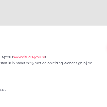
als4You (
www.visuals4you.nl
).
start ik in maart 2015 met de opleiding Webdesign bij de
U.NL