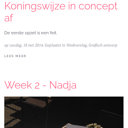
Koningswijze in concept
af
De eerste opzet is een feit.
op zondag, 18 mei 2014. Geplaatst in
Weekverslag
,
Grafisch ontwerp
LEES MEER
Week 2 - Nadja