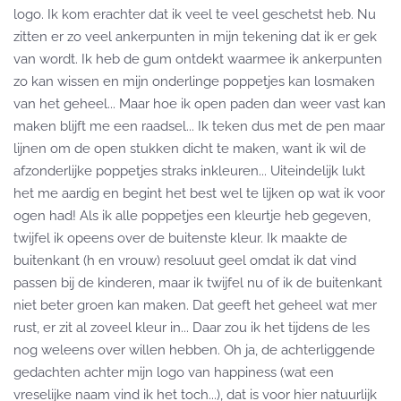
logo. Ik kom erachter dat ik veel te veel geschetst heb. Nu
zitten er zo veel ankerpunten in mijn tekening dat ik er gek
van wordt. Ik heb de gum ontdekt waarmee ik ankerpunten
zo kan wissen en mijn onderlinge poppetjes kan losmaken
van het geheel... Maar hoe ik open paden dan weer vast kan
maken blijft me een raadsel... Ik teken dus met de pen maar
lijnen om de open stukken dicht te maken, want ik wil de
afzonderlijke poppetjes straks inkleuren... Uiteindelijk lukt
het me aardig en begint het best wel te lijken op wat ik voor
ogen had! Als ik alle poppetjes een kleurtje heb gegeven,
twijfel ik opeens over de buitenste kleur. Ik maakte de
buitenkant (h en vrouw) resoluut geel omdat ik dat vind
passen bij de kinderen, maar ik twijfel nu of ik de buitenkant
niet beter groen kan maken. Dat geeft het geheel wat mer
rust, er zit al zoveel kleur in... Daar zou ik het tijdens de les
nog weleens over willen hebben. Oh ja, de achterliggende
gedachten achter mijn logo van happiness (wat een
vreselijke naam vind ik het toch...), dat is voor hier natuurlijk