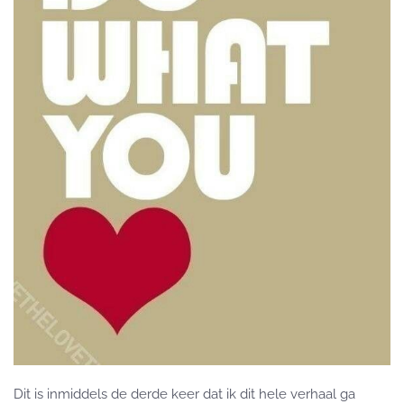
Dit is inmiddels de derde keer dat ik dit hele verhaal ga