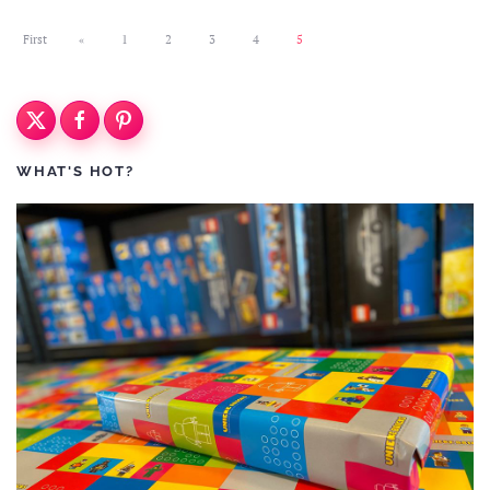
First
«
1
2
3
4
5
WHAT'S HOT?