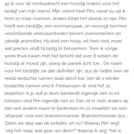
ga ik voor de eindopdracht een huisstijl maken voor het
bedrijf van mijn vriend. Mijn vriend heet Pim, vanaf nu zal ik
hem zo maar noemen, anders klinkt het steeds zo raar. Pim
heeft een bedrijfje, een eenmanszaak, en verzorgt hiermee
verschillende werkzaamheden binnen evenementen en
zakelijk promoties. Hij doet een hoop, wil heel veel, maar
wat precies vindt hij lastig te benoemen. Toen ik vorige
week thuis kwam met het bericht dat over 8 weken de
huisstijl af moest zijn, sloeg de paniek licht toe... De naam
voor het bedrijfje zal dan definitief zijn, dus de twijfel over de
reeds bedachte namen slaat direct toe. Van de 2 eerder
bedachte namen vind ik Freelanssen (ik vind het zo
beperken in je wat je doet/aanbiedt) eigenlijk niet zo en
Interpim vind Pim eigenlijk niet zo. Dan zit er niets anders op
dan een andere naam te bedenken en zo maakten we een
'afspraak' voor een brainstormsessie. Brainstormsessie dus...
Zaten we daar aan de eettafel, en nu? Waarop Pim zegt:
"zeg het maar, wat gaan we doen?" Waarop ik zeg: "het is