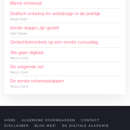
Blinck ontwerpt
Grafisch ontwerp én webdesign in de praktijk
Renée Dirks
Eerste stapjes zijn gezet!
Hein Douwe
Gedachtekronkels op een eerste cursusdag
We gaan digitaal
Marco Corrò
De volgende zet
Marco Corrò
De eerste ontwerpstappen
Marco Corrò
HOME
ALGEMENE VOORWAARDEN
CONTACT
DISCLAIMER
BLOG MEE!
DE DIGITALE ACADEMIE