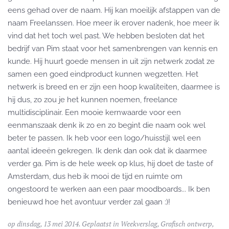
eens gehad over de naam. Hij kan moeilijk afstappen van de
naam Freelanssen. Hoe meer ik erover nadenk, hoe meer ik
vind dat het toch wel past. We hebben besloten dat het
bedrijf van Pim staat voor het samenbrengen van kennis en
kunde. Hij huurt goede mensen in uit zijn netwerk zodat ze
samen een goed eindproduct kunnen wegzetten. Het
netwerk is breed en er zijn een hoop kwaliteiten, daarmee is
hij dus, zo zou je het kunnen noemen, freelance
multidisciplinair. Een mooie kernwaarde voor een
eenmanszaak denk ik zo en zo begint die naam ook wel
beter te passen. Ik heb voor een logo/huisstijl wel een
aantal ideeën gekregen. Ik denk dan ook dat ik daarmee
verder ga. Pim is de hele week op klus, hij doet de taste of
Amsterdam, dus heb ik mooi de tijd en ruimte om
ongestoord te werken aan een paar moodboards... Ik ben
benieuwd hoe het avontuur verder zal gaan :)!
op dinsdag, 13 mei 2014. Geplaatst in
Weekverslag
,
Grafisch ontwerp
,