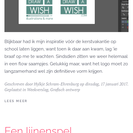
Blijkbaar had ik mijn inspiratie vóór de kerstvakantie op
school laten liggen, want toen ik daar aan kwam, lag 'ie
braaf op me te wachten. Sindsdien zitten we weer helemaal
in een flow saampjes. Gelukkig maar, want het logo moet zo
langzamerhand wel zijn definitieve vorm krijgen.
Geschreven door
Hylkje Schram-Ehrenburg
op dinsdag, 17 januari 2017.
Geplaatst in
Weekverslag
,
Grafisch ontwerp
LEES MEER
Een lijnenspel