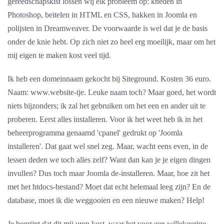
gereedschapskist lossen wij elk probleem op: kneden in
Photoshop, beitelen in HTML en CSS, hakken in Joomla en
polijsten in Dreamweaver. De voorwaarde is wel dat je de basis
onder de knie hebt. Op zich niet zo heel erg moeilijk, maar om het
mij eigen te maken kost veel tijd.
Ik heb een domeinnaam gekocht bij Siteground. Kosten 36 euro.
Naam: www.website-tje. Leuke naam toch? Maar goed, het wordt
niets bijzonders; ik zal het gebruiken om het een en ander uit te
proberen. Eerst alles installeren. Voor ik het weet heb ik in het
beheerprogramma genaamd 'cpanel' gedrukt op 'Joomla
installeren'. Dat gaat wel snel zeg. Maar, wacht eens even, in de
lessen deden we toch alles zelf? Want dan kan je je eigen dingen
invullen? Dus toch maar Joomla de-installeren. Maar, hoe zit het
met het htdocs-bestand? Moet dat echt helemaal leeg zijn? En de
database, moet ik die weggooien en een nieuwe maken? Help!
Je begrijpt dat dit mij uren kost, waar het voor een willekeurige