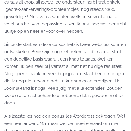
cursus zit erop, alhoewel de ondersteuning bij wat enkele
"gebrek-aan-ervarings-probleempjes" nog steeds 100%
geweldig is! Nu even afwachten welk cursusmateriaal er
volgt. Als het van toepassing is, zou ik best nog wel eens dat
uurtje op en neer er voor over hebben.
Sinds de start van deze cursus heb ik twee websites kunnen
ontwikkelen. Beide zijn nog niet helemaal af, maar er staat
een degelijke basis waaruit een knap totaalpakket kan
komen. Ik ben zeer blij verrast al met het huidige resultaat.
Nog fijner is dat ik nu veel begrijp en in staat ben om dingen
die ik nog niet ervaren heb, te kunnen gaan begrijpen. Het
Joomla-land is nogal veelzijdig met alle extensies. Zouden
we die allemaal behandeld hebben... dat is gewoon niet te
doen.
Als laatste les nog een bonus-les Wordpress gekregen. Wel
een heel ander CMS, maar wel de moeite waard om me
daar ook verder in te verdiepen. Ervaring zal leren welke van