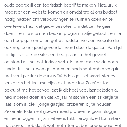
oude boerderij een toeristisch bedrijf te maken. Natuurlijk
moest er een website komen en omdat we al ons budget
nodig hadden om verbouwingen te kunnen doen en te
overleven, had ik al gauw besloten om dat zelf te gaan
doen. Een huis tuin en keukenprogrammatje gekocht en na
een hoop gefriemel en gefrut, hadden we een website die
ook nog eens goed gevonden werd door de gasten. Van tijd
tot tijd paste ik de site een beetje aan en het gevoel
ontstond al snel dat ik daar wel iets meer mee wilde doen.
Eindelijk is het ervan gekomen en sinds september volg ik
met veel plezier de cursus Webdesign. Het wordt steeds
leuker en het laat me bijna niet meer los. Zo af en toe
bekruipt me het gevoel dat ik dit heel veel jaar geleden al
had moeten doen en dat 50 jaar misschien een tikkeltje te
laat is om al die “ jonge gastjes” proberen bij te houden.
Zeker als ik dan vol goede moed probeer te gaan bloggen
en het inloggen mij al niet eens lukt. Terwijl ikzelf toch sterk
het gevoel heb dat ik wel met internet ben opgegroeid. Het