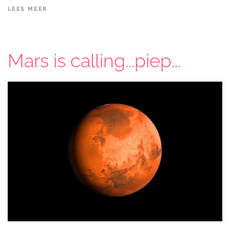
LEES MEER
Mars is calling...piep...