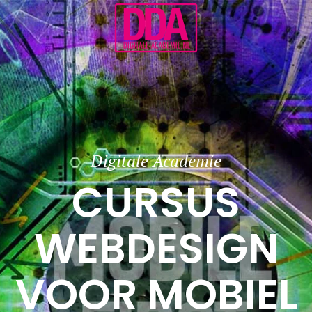
Terug naar hoofdinhoud
Digitale Academie
CURSUS
WEBDESIGN
VOOR MOBIEL